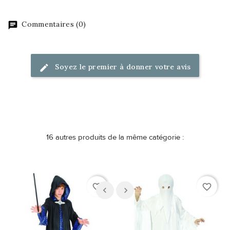
Commentaires (0)
Soyez le premier à donner votre avis
16 autres produits de la même catégorie :
favorite_border
favorite_border