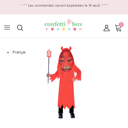
* * *
Les commandes seront expédiées le 14 août
* * *
0
