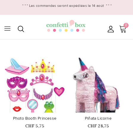
* * *
Les commandes seront expédiées le 14 août
* * *
0

favorite_border
favorite_border
Photo Booth Princesse
Piñata Licorne
Prix
Prix
CHF 5,75
CHF 28,75