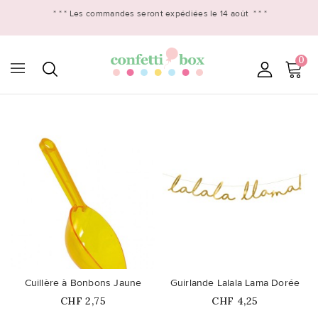
* * *
Les commandes seront expédiées le 14 août
* * *
0

favorite_border
favorite_border
Cuillère à Bonbons Jaune
Guirlande Lalala Lama Dorée
Prix
Prix
CHF 2,75
CHF 4,25