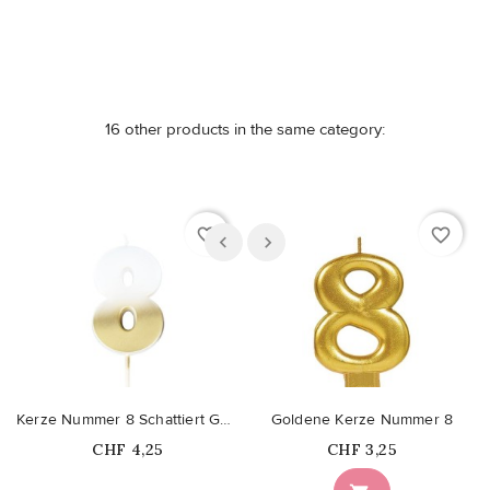
16 other products in the same category:
favorite_border
favorite_border
Kerze Nummer 8 Schattiert Gold
Goldene Kerze Nummer 8
Price
Price
CHF 4,25
CHF 3,25
Nicht auf Lager