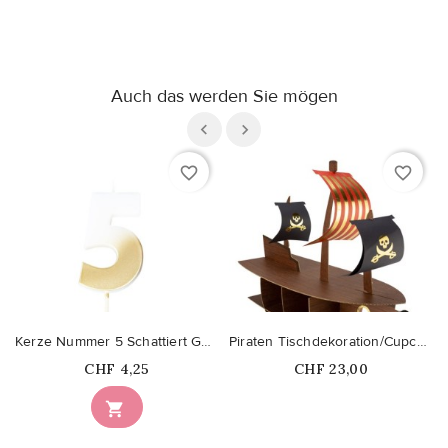
Auch das werden Sie mögen
favorite_border
favorite_border
Kerze Nummer 5 Schattiert Gold
Piraten Tischdekoration/Cupcake Ständer
Price
Price
CHF 4,25
CHF 23,00
Nicht auf Lager
