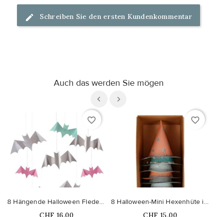
Schreiben Sie den ersten Kundenkommentar
Auch das werden Sie mögen
favorite_border
favorite_border
8 Hängende Halloween Fledermäuse mit pastellfarbenen...
8 Halloween-Mini Hexenhüte in Pastellfarben
Price
Price
CHF 16,00
CHF 15,00