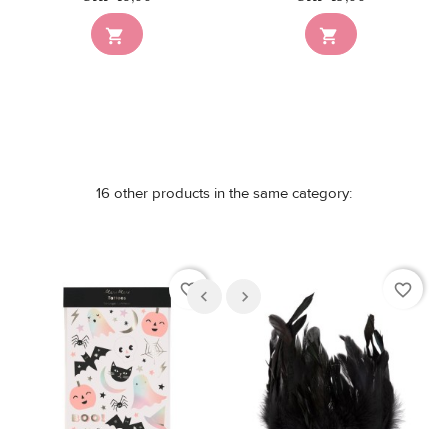


16 other products in the same category:
favorite_border
favorite_border