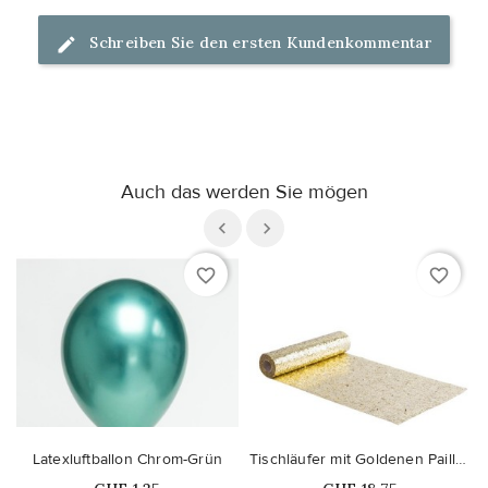
Schreiben Sie den ersten Kundenkommentar
Auch das werden Sie mögen
favorite_border
favorite_border
Latexluftballon Chrom-Grün
Tischläufer mit Goldenen Pailletten