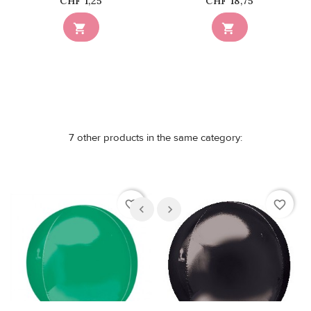
Price
Price
CHF 1,25
CHF 18,75


7 other products in the same category:
favorite_border
favorite_border