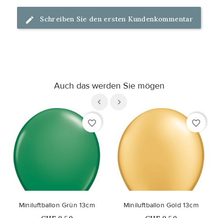
Schreiben Sie den ersten Kundenkommentar
Auch das werden Sie mögen
favorite_border
favorite_border
Miniluftballon Grün 13cm
Miniluftballon Gold 13cm