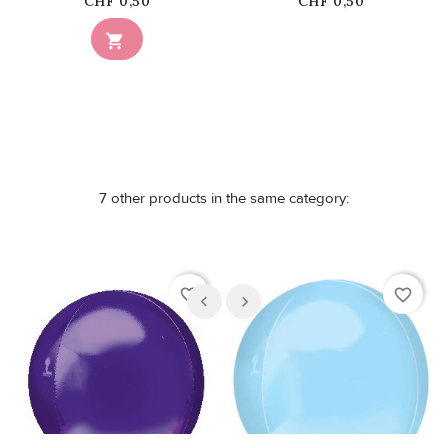
Price
Price
CHF 0,50
CHF 0,50
Nicht auf Lager

7 other products in the same category:
favorite_border
favorite_border