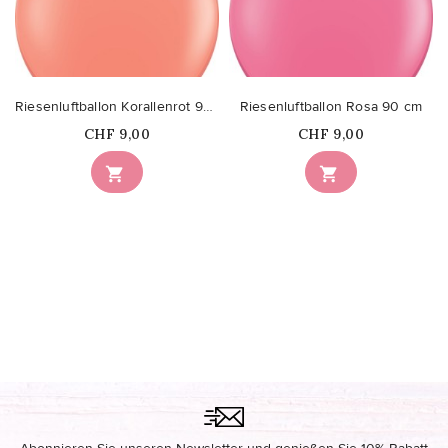
Riesenluftballon Korallenrot 90 cm
Riesenluftballon Rosa 90 cm
Price
Price
CHF 9,00
CHF 9,00

