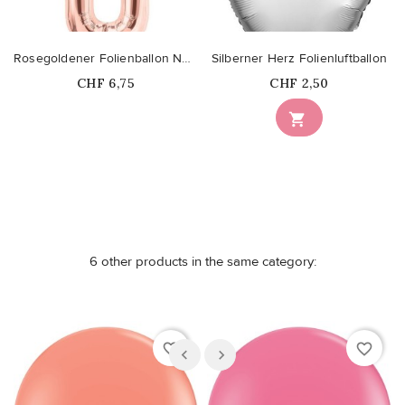
Rosegoldener Folienballon Nummer 0
Silberner Herz Folienluftballon
Price
Price
CHF 6,75
CHF 2,50
Nicht auf Lager

6 other products in the same category:
favorite_border
favorite_border