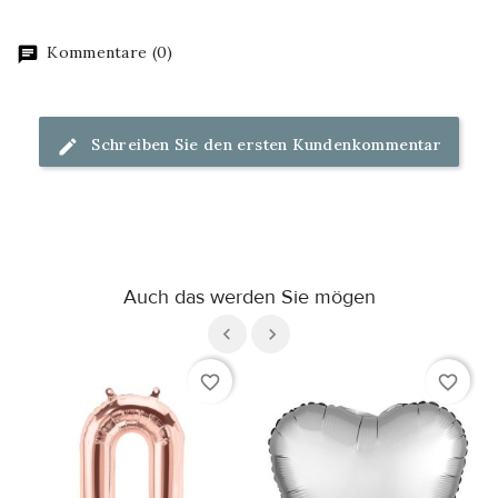
Kommentare (0)
Schreiben Sie den ersten Kundenkommentar
Auch das werden Sie mögen
favorite_border
favorite_border