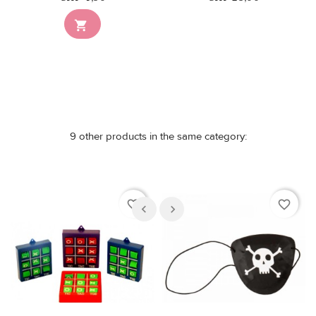
Nicht auf Lager

9 other products in the same category:
favorite_border
favorite_border