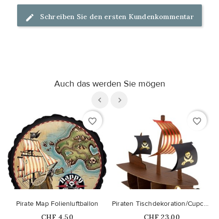
Schreiben Sie den ersten Kundenkommentar
Auch das werden Sie mögen
favorite_border
favorite_border
Pirate Map Folienluftballon
Piraten Tischdekoration/Cupcake Ständer
Price
Price
CHF 4,50
CHF 23,00