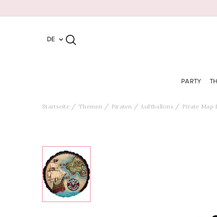
DE

PARTY
T
Startseite
Themen
Piraten
Luftballons
Pirate Map 