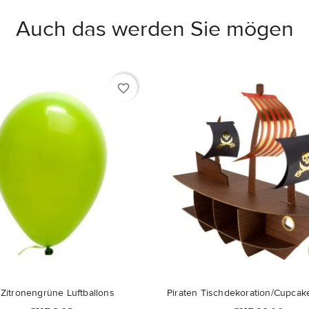
Auch das werden Sie mögen
favorite_border
Nicht auf Lager
 Zitronengrüne Luftballons
Piraten Tischdekoration/Cupcak