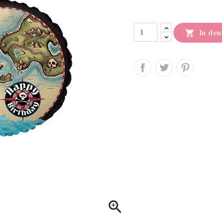

In de
