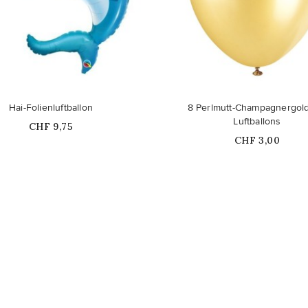
Nicht auf Lager
Hai-Folienluftballon
8 Perlmutt-Champagnergol
Luftballons
Price
CHF 9,75
Price
CHF 3,00