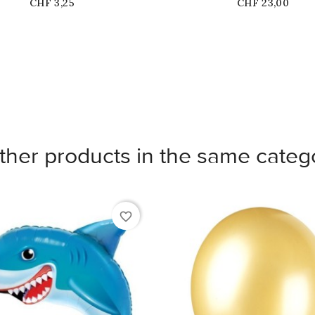
Price
Price
CHF 3,25
CHF 23,00
ther products in the same categ
favorite_border