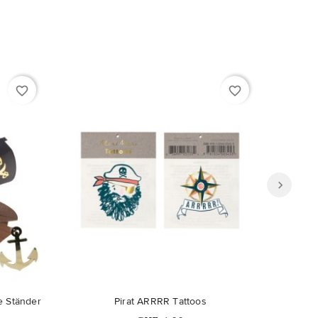
favorite_border
favorite_border
e Ständer
Pirat ARRRR Tattoos