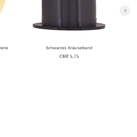
dene
Schwarzes Kräuselband
Schw
Price
CHF 5,75