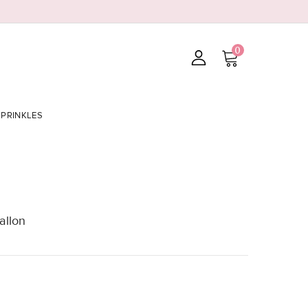
0
SPRINKLES
allon