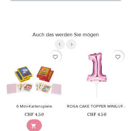
Auch das werden Sie mögen
favorite_border
favorite_border
6 Mini-Kartenspiele
ROSA CAKE TOPPER MINILUFTBALLON ZIFFER 1
Price
Price
CHF 4,50
CHF 4,50
Nicht auf Lager
