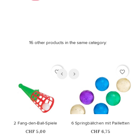
16 other products in the same category:
favorite_border
favorite_border
2 Fang-den-Ball-Spiele
6 Springbällchen mit Pailletten
Price
Price
CHF 5,00
CHF 6,75