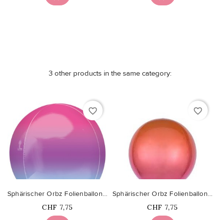
3 other products in the same category:
favorite_border
favorite_border
Sphärischer Orbz Folienballon Lila-Blaue Schattierung
Sphärischer Orbz Folienballon Orange Rote Schattierung
Price
Price
CHF 7,75
CHF 7,75