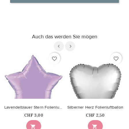
Auch das werden Sie mögen
favorite_border
favorite_border
Lavendelblauer Stern Folienluftballon
Silberner Herz Folienluftballon
Price
Price
CHF 3,00
CHF 2,50

