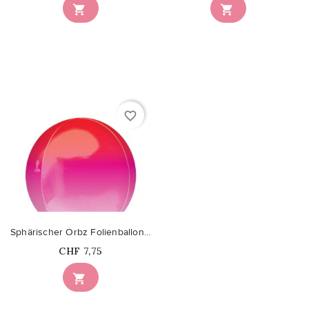


favorite_border
Sphärischer Orbz Folienballon Red & Pink-Schattierung
Price
CHF 7,75
