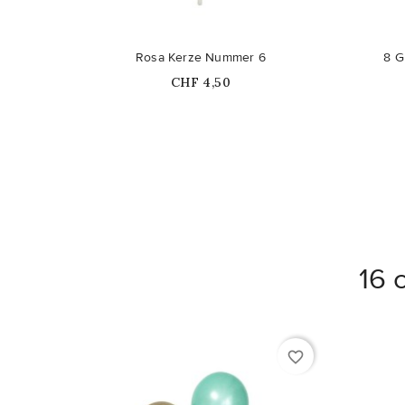
Nicht auf Lager
Rosa Kerze Nummer 6
8 G
Price
CHF 4,50
16 
favorite_border