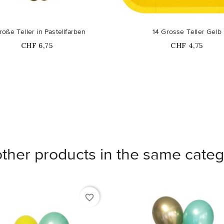
Nicht auf Lager
Nicht auf Lager
roße Teller in Pastellfarben
14 Grosse Teller Gelb
Price
Price
CHF 6,75
CHF 4,75
other products in the same categ
favorite_border