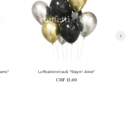
eams"
Luftballonstrauß "Stayin' Alive"
L
Price
CHF 13,00