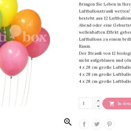
Bringen Sie Leben in Ihre
Luftballonstrauß wetten! 
besteht aus 12 Luftballon
Abend oder eine Geburtst
wellenhaften Effekt geben
Luftballons zu einem bril
Raum.
Der Strauß von 12 biolog
nicht aufgeblasen und ohn
4 x 28 cm große Luftball
4 x 28 cm große Luftball
4 x 28 cm große Luftball

In de
