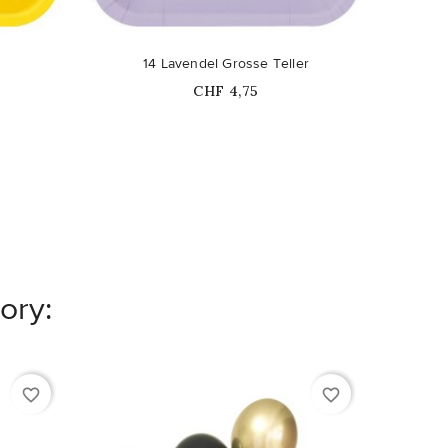
14 Lavendel Grosse Teller
S
Price
CHF 4,75
ory:
favorite_border
favorite_border