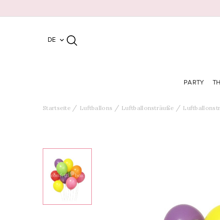
DE

PARTY
T
Startseite
Luftballons
Luftballonsträuße
Luftballons