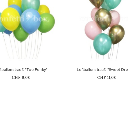
Nicht auf Lager
ftballonstrauß "Too Funky"
Luftballonstrauß "Sweet Dr
Price
Price
CHF 9,00
CHF 11,00