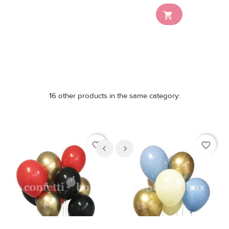
Nicht auf Lager

16 other products in the same category:
favorite_border
favorite_border