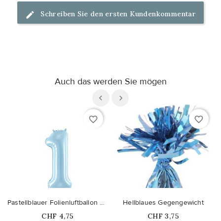
Schreiben Sie den ersten Kundenkommentar
Auch das werden Sie mögen
favorite_border
favorite_border
Pastellblauer Folienluftballon Nummer 1
Hellblaues Gegengewicht
Price
Price
CHF 4,75
CHF 3,75