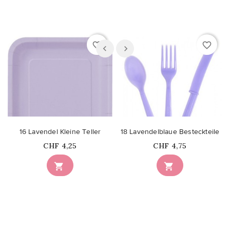
favorite_border
favorite_border
16 Lavendel Kleine Teller
18 Lavendelblaue Besteckteile
Price
Price
CHF 4,25
CHF 4,75

