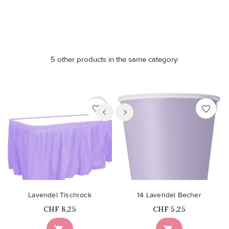
5 other products in the same category:
favorite_border
favorite_border
Lavendel Tischrock
14 Lavendel Becher
Price
Price
CHF 8,25
CHF 5,25