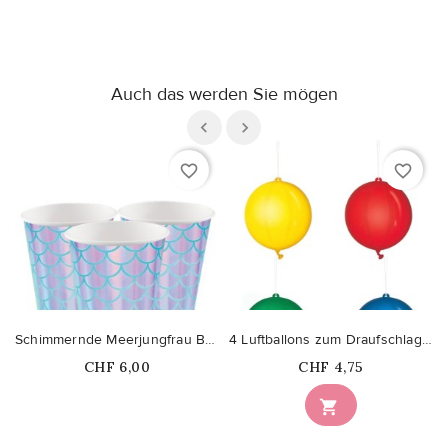
Auch das werden Sie mögen
favorite_border
favorite_border
Schimmernde Meerjungfrau Becher
4 Luftballons zum Draufschlagen
Price
Price
CHF 6,00
CHF 4,75
Nicht auf Lager
