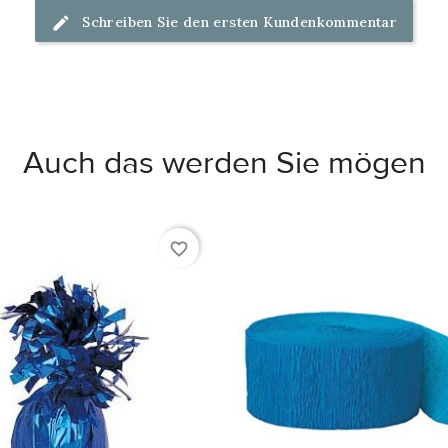
Schreiben Sie den ersten Kundenkommentar
Auch das werden Sie mögen
favorite_border