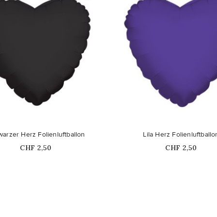
arzer Herz Folienluftballon
Lila Herz Folienluftballo
Price
Price
CHF 2,50
CHF 2,50