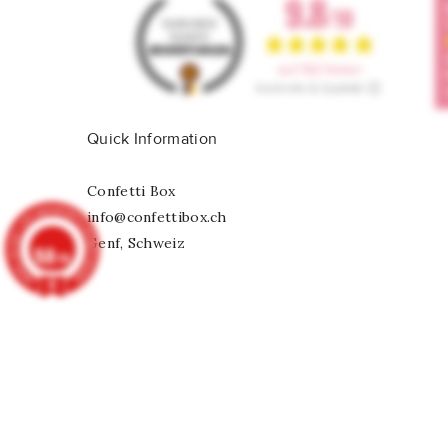
Quick Information
Confetti Box
info@confettibox.ch
Genf, Schweiz
9.8
/10
902 Noten
Königsblauer Herz-Mylarfilm-Luftba
CHF 2,50
© 2026 - Alle Rechte vorbehalten Confetti Box