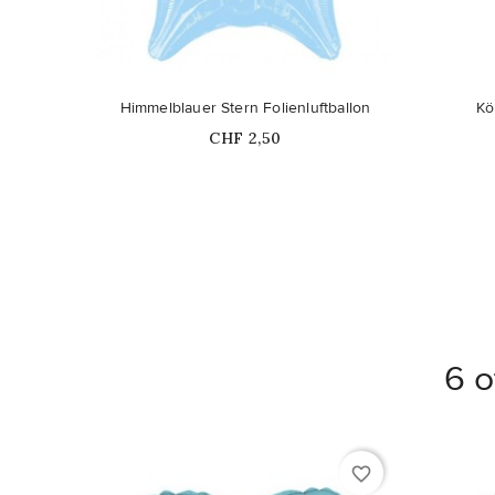
Himmelblauer Stern Folienluftballon
Kö
Price
CHF 2,50
6 o
favorite_border