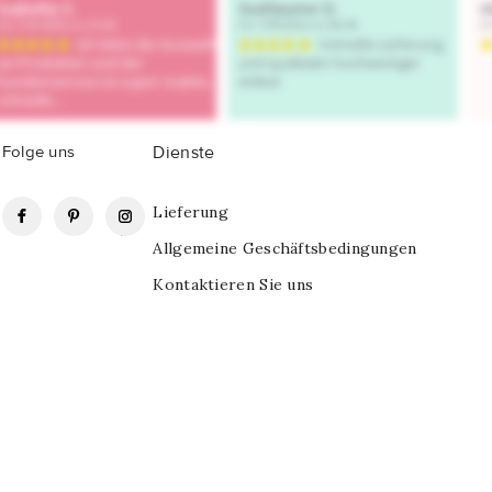
Folge uns
Dienste
Facebook
Pinterest
Instagram
Lieferung
Allgemeine Geschäftsbedingungen
Kontaktieren Sie uns
llon