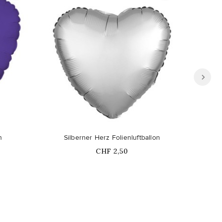
n
Silberner Herz Folienluftballon
Zitro
Price
CHF 2,50