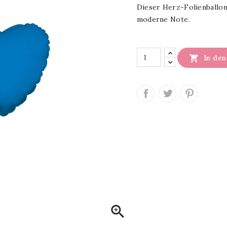
Dieser Herz-Folienballon
moderne Note.

In de
