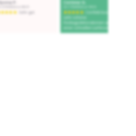
Add to cart
