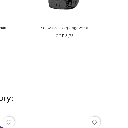
blau
Schwarzes Gegengewicht
We
Price
CHF 3,75
ory:
favorite_border
favorite_border