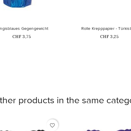
ngisblaues Gegengewicht
Rolle Krepppapier - Türkis
Price
Price
CHF 3,75
CHF 3,25
ther products in the same categ
favorite_border