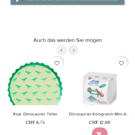
Auch das werden Sie mögen
favorite_border
favorite_border
Roar Dinosaurier Teller
Dinosaurier-Königreich-Mini-Aufkleber
Price
Price
CHF 6,75
CHF 12,00
Nicht auf Lager
