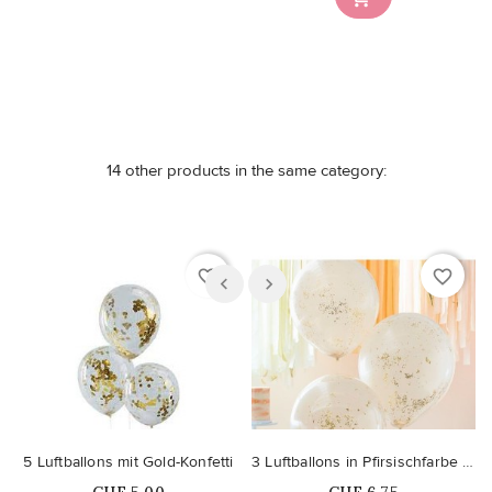
14 other products in the same category:
favorite_border
favorite_border
5 Luftballons mit Gold-Konfetti
3 Luftballons in Pfirsischfarbe mit Mikrokonfetti in Gold
Price
Price