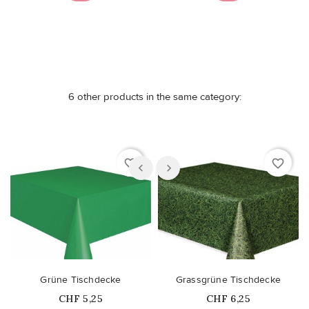
6 other products in the same category:
favorite_border
favorite_border
Grüne Tischdecke
Grassgrüne Tischdecke
Price
Price
CHF 5,25
CHF 6,25