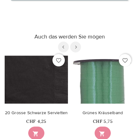
Auch das werden Sie mögen
favorite_border
favorite_border
20 Grosse Schwarze Servietten
Grünes Kräuselband
Price
Price
CHF 4,25
CHF 5,75

