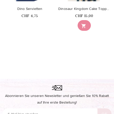
Dino Servietten
Dinosaur Kingdom Cake Topper Kuchendeko
Price
Price
CHF 4,75
CHF 15,00
Nicht auf Lager

Abonnieren Sie unseren Newsletter und genießen Sie 10% Rabatt
auf Ihre erste Bestellung!