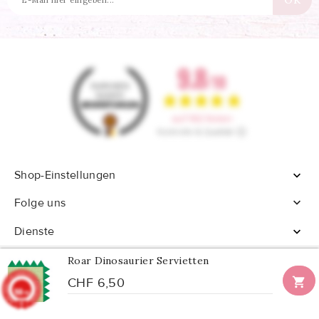
Shop-Einstellungen


Folge uns
Dienste

Roar Dinosaurier Servietten

CHF 6,50
9.8
/10
902 Noten
© 2026 - Alle Rechte vorbehalten Confetti Box