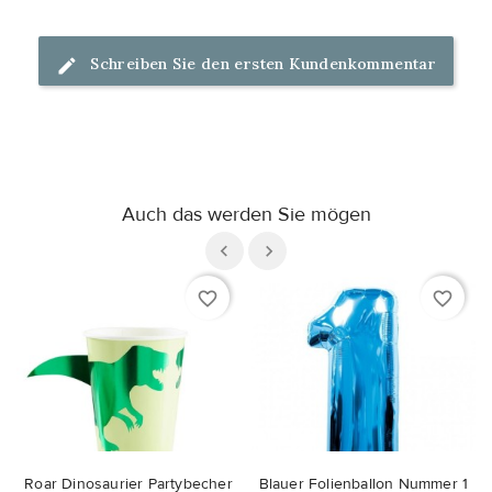
Schreiben Sie den ersten Kundenkommentar
Auch das werden Sie mögen
favorite_border
favorite_border
Roar Dinosaurier Partybecher
Blauer Folienballon Nummer 1