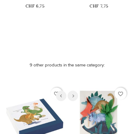
Price
Price
CHF 6,75
CHF 7,75
Nicht auf Lager
Nicht auf Lager
9 other products in the same category:
favorite_border
favorite_border