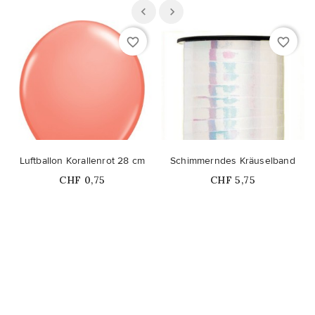
favorite_border
favorite_border
Luftballon Korallenrot 28 cm
Schimmerndes Kräuselband
Price
Price
CHF 0,75
CHF 5,75
Nicht auf Lager
Nicht auf Lager