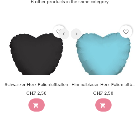
6 other products in the same category:
favorite_border
favorite_border
Schwarzer Herz Folienluftballon
Himmelblauer Herz Folienluftballon
Price
Price
CHF 2,50
CHF 2,50

