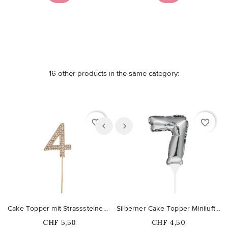
16 other products in the same category:
favorite_border
favorite_border
Cake Topper mit Strasssteinen - Nummer 4
Silberner Cake Topper Miniluftballon Ziffer 7
Price
Price
CHF 5,50
CHF 4,50