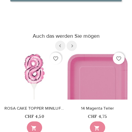
Auch das werden Sie mögen
favorite_border
favorite_border
ROSA CAKE TOPPER MINILUFTBALLON ZIFFER 8
14 Magenta Teller
Price
Price
CHF 4,50
CHF 4,75

