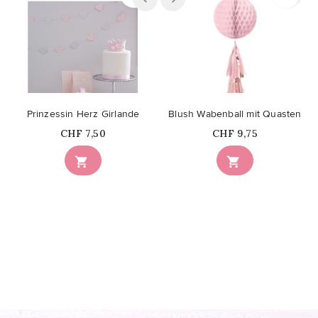
Prinzessin Herz Girlande
Blush Wabenball mit Quasten
Price
Price
CHF 7,50
CHF 9,75

