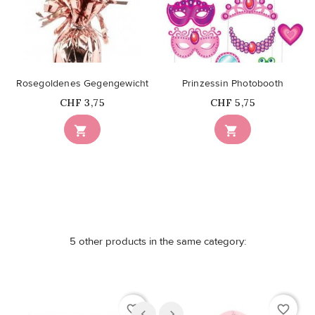
Rosegoldenes Gegengewicht
Prinzessin Photobooth
Price
Price
CHF 3,75
CHF 5,75


5 other products in the same category:
favorite_border
favorite_border