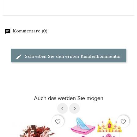
Kommentare (0)
Schreiben Sie den ersten Kundenkommentar
Auch das werden Sie mögen
favorite_border
favorite_border