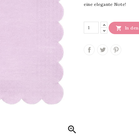
eine elegante Note!

In de
