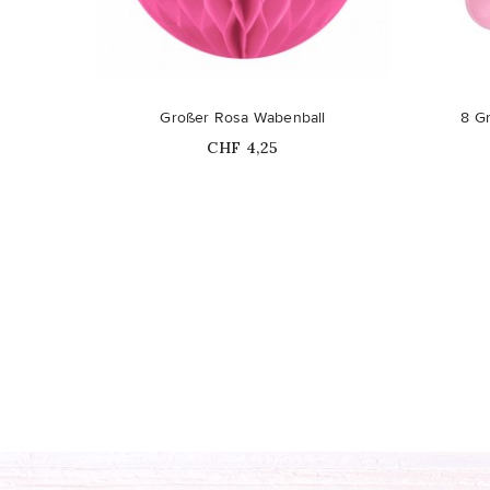
Großer Rosa Wabenball
8 Gr
Price
CHF 4,25