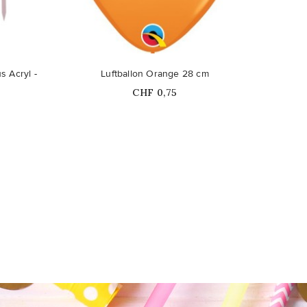
 Acryl -
Luftballon Orange 28 cm
8 Pe
Price
CHF 0,75