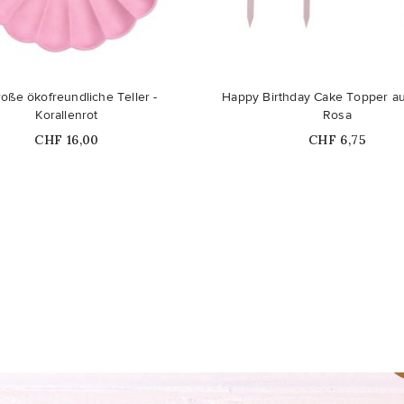
oße ökofreundliche Teller -
Happy Birthday Cake Topper aus
Korallenrot
Rosa
Price
Price
CHF 16,00
CHF 6,75