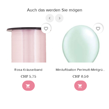
Auch das werden Sie mögen
favorite_border
favorite_border
Rosa Kräuselband
Miniluftballon Perlmutt-Mintgrün 13cm
Price
Price
CHF 5,75
CHF 0,50

