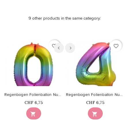
9 other products in the same category:
favorite_border
favorite_border
Regenbogen Folienballon Nummer 0
Regenbogen Folienballon Nummer 4
Price
Price
CHF 6,75
CHF 6,75

