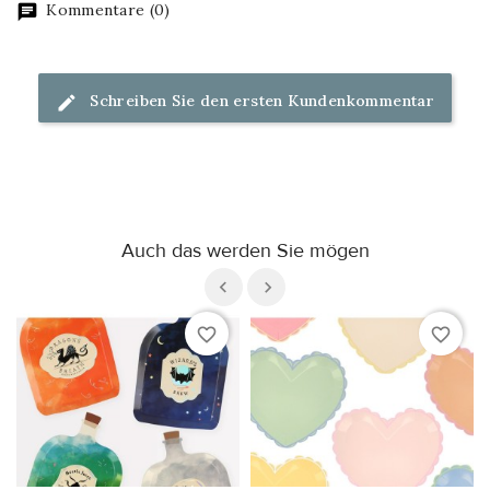
Kommentare (0)
Schreiben Sie den ersten Kundenkommentar
Auch das werden Sie mögen
favorite_border
favorite_border