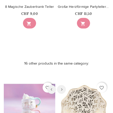
8 Magische Zaubertrank Teller
Große Herzförmige Partyteller in Pastellfarben
Price
Price
CHF 9,00
CHF 11,50


16 other products in the same category:
favorite_border
favorite_border