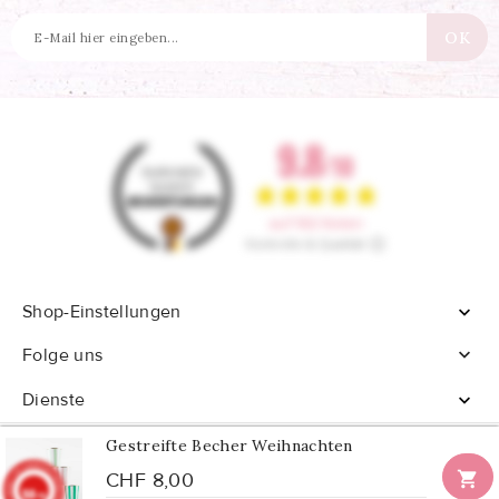
Shop-Einstellungen


Folge uns
Dienste

Gestreifte Becher Weihnachten

CHF 8,00
9.8
/10