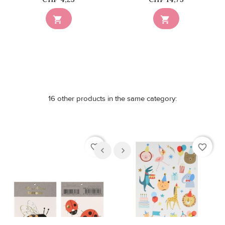


16 other products in the same category:
favorite_border
favorite_border