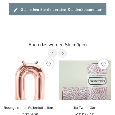
Schreiben Sie den ersten Kundenkommentar
Auch das werden Sie mögen
favorite_border
favorite_border
Rosegoldener Folienluftballon "O"
Lila Twine Garn
Price
Price
CHF 4,25
CHF 14,75