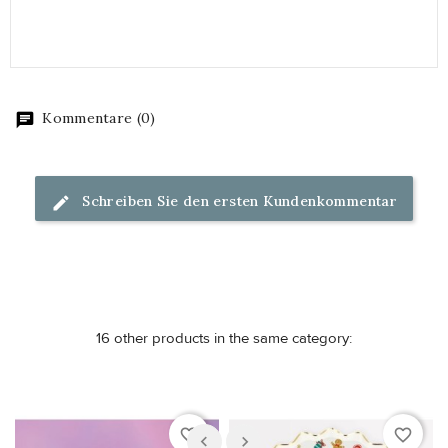
Kommentare (0)
Schreiben Sie den ersten Kundenkommentar
16 other products in the same category:
favorite_border
favorite_border