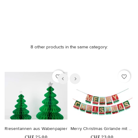
8 other products in the same category:
favorite_border
favorite_border
Riesentannen aus Wabenpapier
Merry Christmas Girlande mit Fransen
Price
Price
CHF 25,00
CHF 23,00