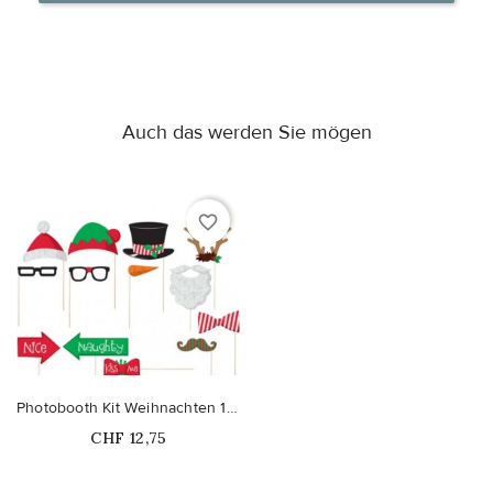
Auch das werden Sie mögen
favorite_border
Photobooth Kit Weihnachten 13 Stück
Price
CHF 12,75
Nicht auf Lager