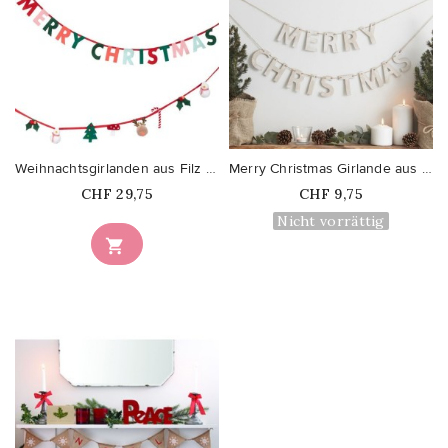
favorite_border
favorite_border
Weihnachtsgirlanden aus Filz und...
Merry Christmas Girlande aus Holz
Price
Price
CHF 29,75
CHF 9,75
Nicht vorrättig
