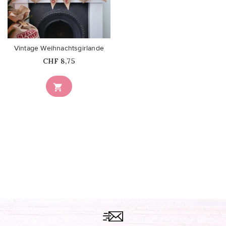
favorite_border
Vintage Weihnachtsgirlande
Price
CHF 8,75
