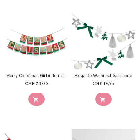
favorite_border
favorite_border
Merry Christmas Girlande mit...
Elegante Weihnachtsgirlande
Price
Price
CHF 23,00
CHF 19,75

