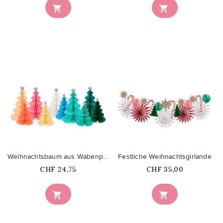


favorite_border
favorite_border
Weihnachtsbaum aus Wabenpapier -...
Festliche Weihnachtsgirlande
Price
Price
CHF 24,75
CHF 35,00

