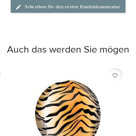
Schreiben Sie den ersten Kundenkommentar
Auch das werden Sie mögen
favorite_border