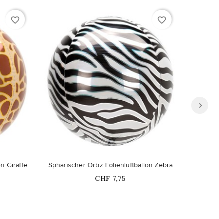
favorite_border
favorite_border
n Giraffe
Sphärischer Orbz Folienluftballon Zebra
Sphä
Price
CHF 7,75