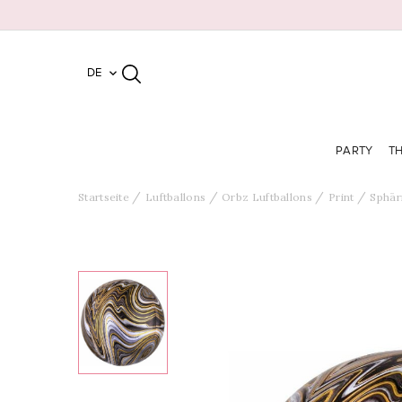
DE

PARTY
T
Startseite
Luftballons
Orbz Luftballons
Print
Sphär