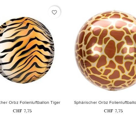
favorite_border
cher Orbz Folienluftballon Tiger
Sphärischer Orbz Folienluftballo
Price
Price
CHF 7,75
CHF 7,75