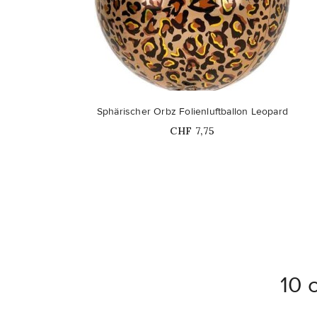
Sphärischer Orbz Folienluftballon Leopard
Nicht auf Lager
Price
CHF 7,75
10 