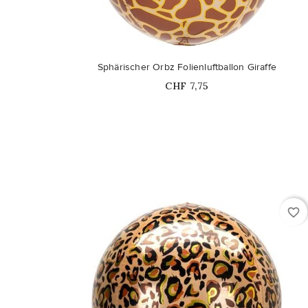
Sphärischer Orbz Folienluftballon Giraffe
Price
CHF 7,75
favorite_border