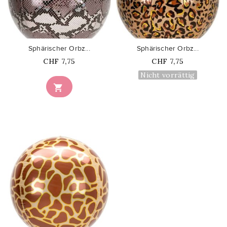
favorite_border
favorite_border
Sphärischer Orbz...
Sphärischer Orbz...
Price
Price
CHF 7,75
CHF 7,75
Nicht vorrättig

favorite_border