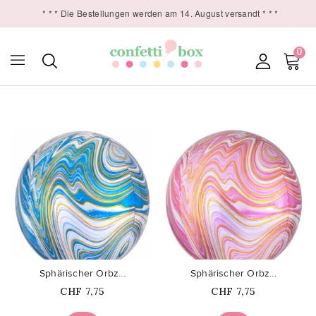
* * * Die Bestellungen werden am 14. August versandt * * *
0

favorite_border
favorite_border
Sphärischer Orbz...
Sphärischer Orbz...
Price
Price
CHF 7,75
CHF 7,75