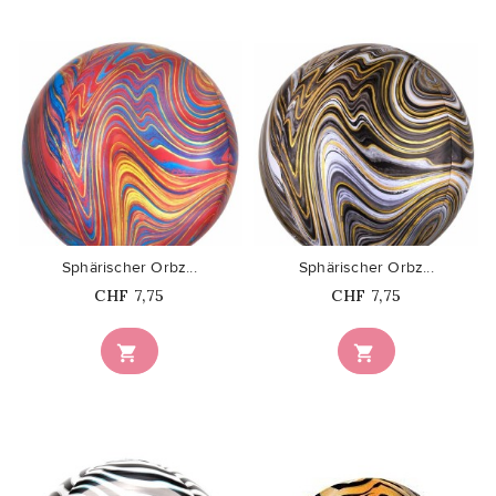
favorite_border
favorite_border
Sphärischer Orbz...
Sphärischer Orbz...
Price
Price
CHF 7,75
CHF 7,75

