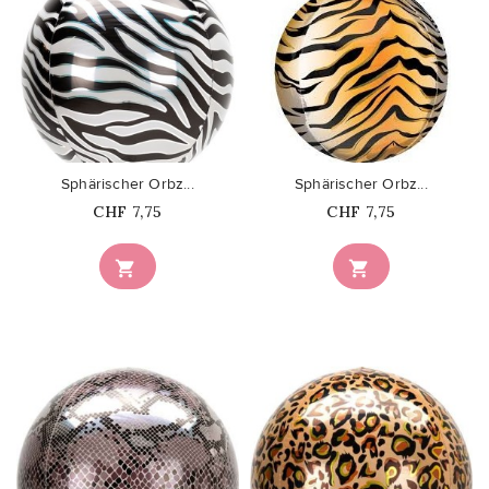
favorite_border
favorite_border
Sphärischer Orbz...
Sphärischer Orbz...
Price
Price
CHF 7,75
CHF 7,75

