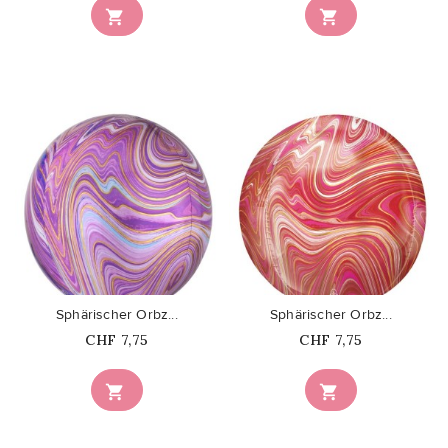


favorite_border
favorite_border
Sphärischer Orbz...
Sphärischer Orbz...
Price
Price
CHF 7,75
CHF 7,75

