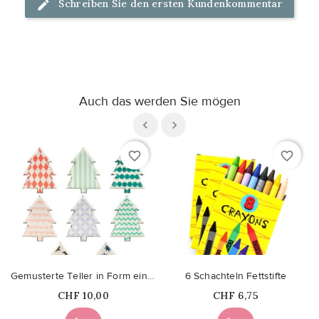
Schreiben Sie den ersten Kundenkommentar
Auch das werden Sie mögen
favorite_border
favorite_border
Gemusterte Teller in Form einer Weihnachtstanne
6 Schachteln Fettstifte
Price
Price
CHF 10,00
CHF 6,75