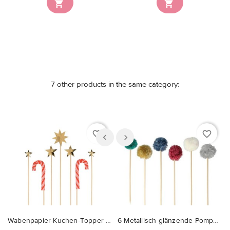


7 other products in the same category:
favorite_border
favorite_border
Wabenpapier-Kuchen-Topper für Weihnachten
6 Metallisch glänzende Pompom Cake Toppers