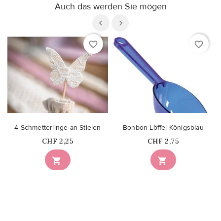
Auch das werden Sie mögen
favorite_border
favorite_border
4 Schmetterlinge an Stielen
Bonbon Löffel Königsblau
Price
Price
CHF 2,25
CHF 2,75

