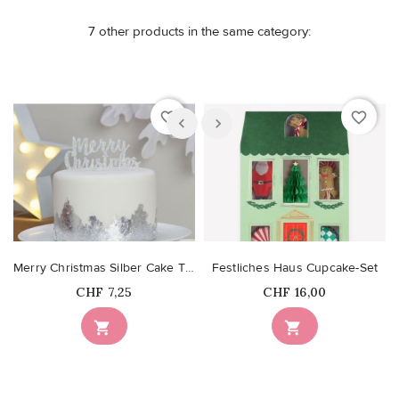
7 other products in the same category:
favorite_border
favorite_border
Merry Christmas Silber Cake Topper
Festliches Haus Cupcake-Set
Price
Price
CHF 7,25
CHF 16,00

