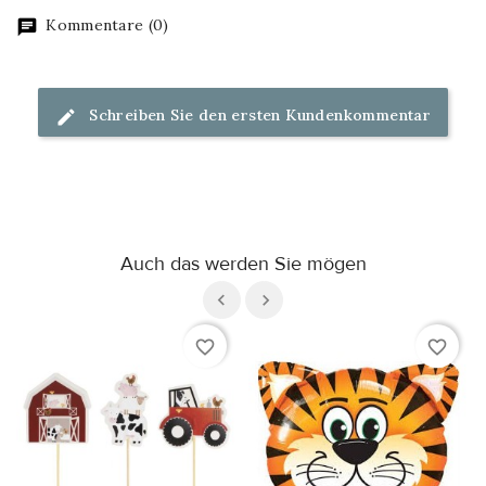
Kommentare (0)
Schreiben Sie den ersten Kundenkommentar
Auch das werden Sie mögen
favorite_border
favorite_border