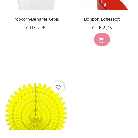
Popcorn-Behälter Groß
Bonbon Löffel Rot
Price
Price
CHF 7,75
CHF 2,75
Nicht auf Lager

favorite_border