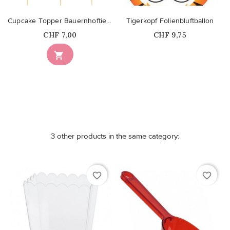
Cupcake Topper Bauernhoftiere
Tigerkopf Folienbluftballon
Price
Price
CHF 7,00
CHF 9,75
Nicht auf Lager

3 other products in the same category:
favorite_border
favorite_border