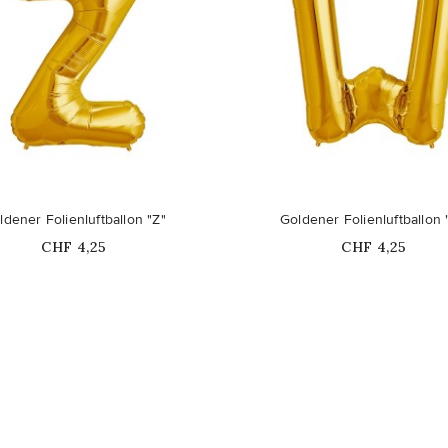
ldener Folienluftballon "Z"
Goldener Folienluftballon
Price
Price
CHF 4,25
CHF 4,25