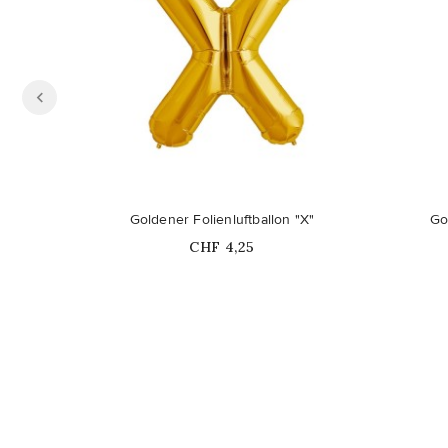
Goldener Folienluftballon "X"
Go
Price
CHF 4,25