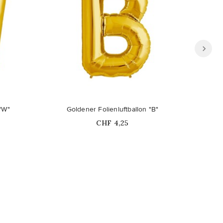
 "W"
Goldener Folienluftballon "B"
Go
Price
CHF 4,25