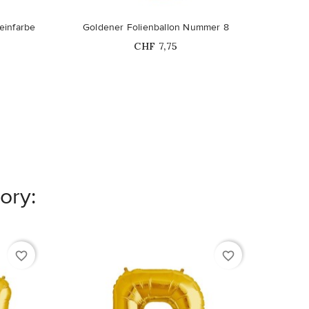
Nicht auf Lager
beinfarbe
Goldener Folienballon Nummer 8
Price
CHF 7,75
ory:
favorite_border
favorite_border