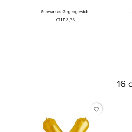
Schwarzes Gegengewicht
Price
CHF 3,75
16 
favorite_border