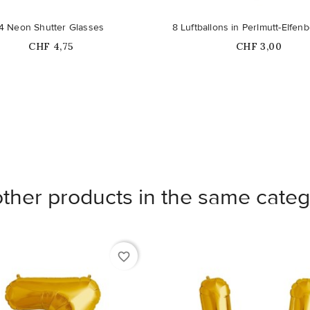
Nicht auf Lager
4 Neon Shutter Glasses
8 Luftballons in Perlmutt-Elfen
Price
Price
CHF 4,75
CHF 3,00
other products in the same categ
favorite_border