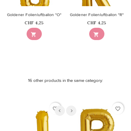
Goldener Folienluftballon "O"
Goldener Folienluftballon "R"
Price
Price
CHF 4,25
CHF 4,25


16 other products in the same category:
favorite_border
favorite_border