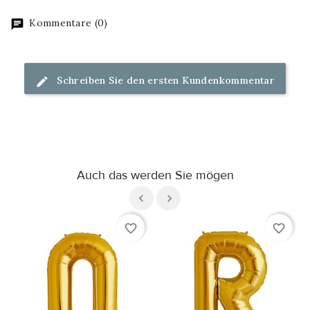
Kommentare (0)
Schreiben Sie den ersten Kundenkommentar
Auch das werden Sie mögen
favorite_border
favorite_border