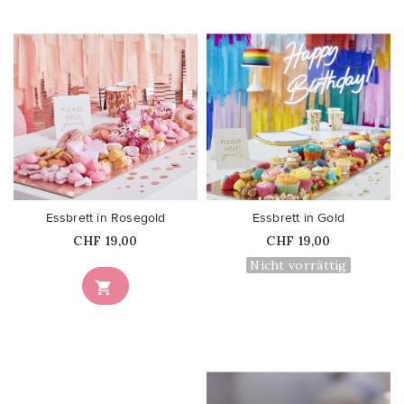
favorite_border
favorite_border
Essbrett in Rosegold
Essbrett in Gold
Price
Price
CHF 19,00
CHF 19,00
Nicht vorrättig
