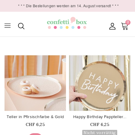
* * * Die Bestellungen werden am 14. August versandt * * *
0

favorite_border
favorite_border
Teller in Pfirsischfarbe & Gold
Happy Birthday Pappteller...
Price
Price
CHF 6,25
CHF 6,25
Nicht vorrättig