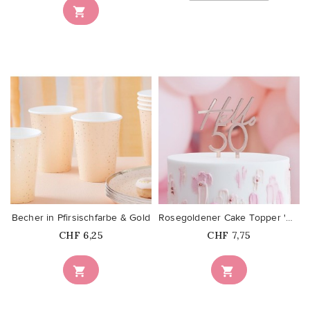

favorite_border
favorite_border
Becher in Pfirsischfarbe & Gold
Rosegoldener Cake Topper 'Hello 50'
Price
Price
CHF 6,25
CHF 7,75

