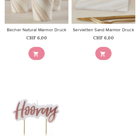
favorite_border
favorite_border
Becher Natural Marmor Druck
Servietten Sand Marmor Druck
Price
Price
CHF 6,00
CHF 6,00


favorite_border