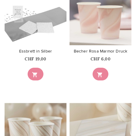
favorite_border
favorite_border
Essbrett in Silber
Becher Rosa Marmor Druck
Price
Price
CHF 19,00
CHF 6,00

