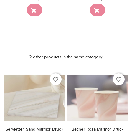


2 other products in the same category:
favorite_border
favorite_border
Servietten Sand Marmor Druck
Becher Rosa Marmor Druck