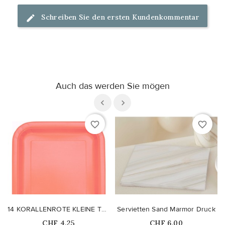
Schreiben Sie den ersten Kundenkommentar
Auch das werden Sie mögen
favorite_border
favorite_border
14 KORALLENROTE KLEINE TELLER
Servietten Sand Marmor Druck
Price
Price
CHF 4,25
CHF 6,00