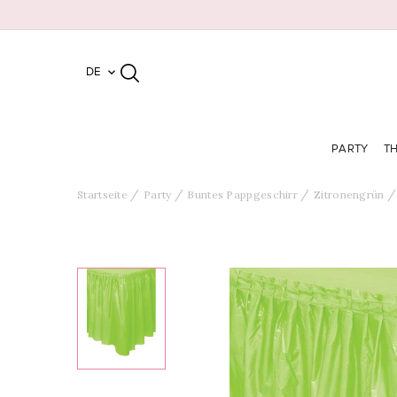
DE

PARTY
T
Startseite
Party
Buntes Pappgeschirr
Zitronengrün