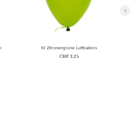
r
10 Zitronengrüne Luftballons
16
Price
CHF 3,25