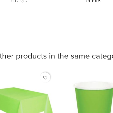
Price
Price
CHF 8,25
CHF 8,25
ther products in the same categ
favorite_border