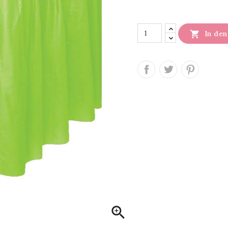

In de
