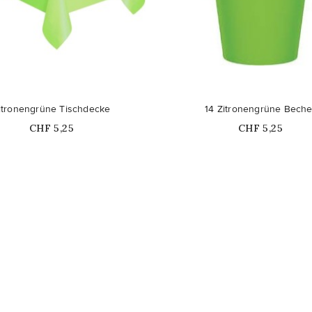
Nicht auf Lager
itronengrüne Tischdecke
14 Zitronengrüne Beche
Price
Price
CHF 5,25
CHF 5,25