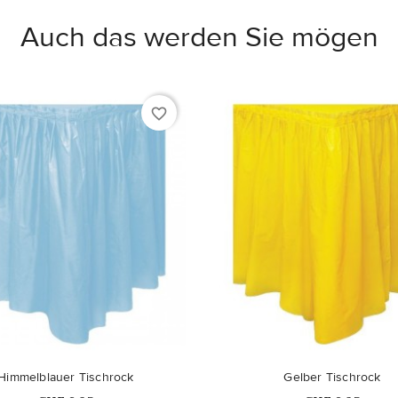
Auch das werden Sie mögen
favorite_border
Himmelblauer Tischrock
Gelber Tischrock