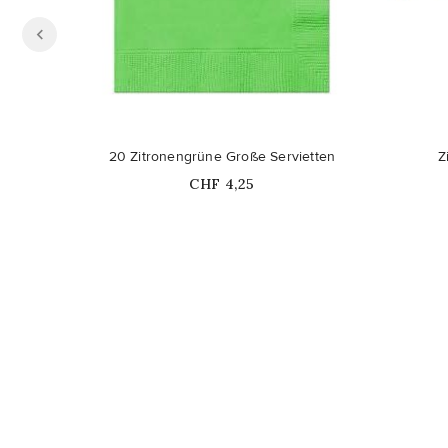
20 Zitronengrüne Große Servietten
Z
Price
CHF 4,25