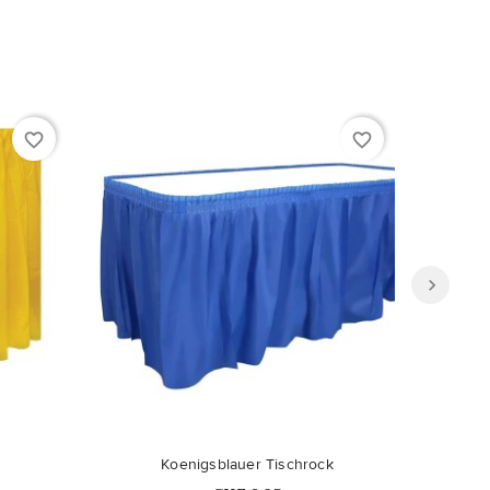
favorite_border
favorite_border
Koenigsblauer Tischrock