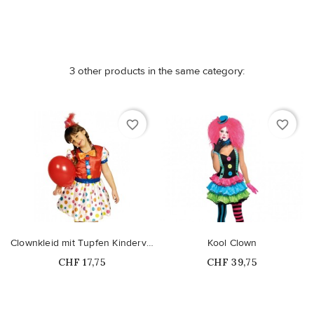
3 other products in the same category:
favorite_border
favorite_border
Clownkleid mit Tupfen Kinderverkleidung
Kool Clown
Price
Price
CHF 17,75
CHF 39,75