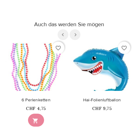
Auch das werden Sie mögen
favorite_border
favorite_border
6 Perlenketten
Hai-Folienluftballon
Price
Price
CHF 4,75
CHF 9,75
Nicht auf Lager
