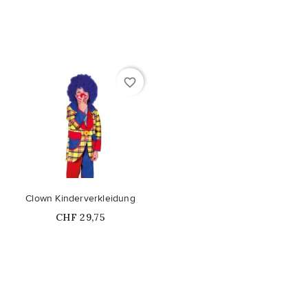
favorite_border
Clown Kinderverkleidung
Price
CHF 29,75