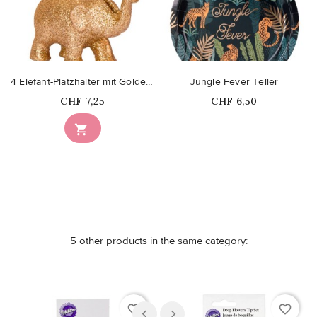
4 Elefant-Platzhalter mit Goldenen Pailletten
Jungle Fever Teller
Price
Price
CHF 7,25
CHF 6,50
Nicht auf Lager

5 other products in the same category:
favorite_border
favorite_border