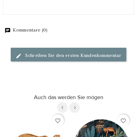
Kommentare (0)
Schreiben Sie den ersten Kundenkommentar
Auch das werden Sie mögen
favorite_border
favorite_border