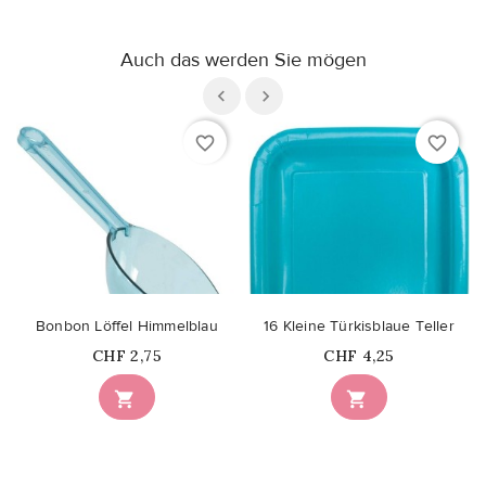
Auch das werden Sie mögen
favorite_border
favorite_border
Bonbon Löffel Himmelblau
16 Kleine Türkisblaue Teller
Price
Price
CHF 2,75
CHF 4,25

