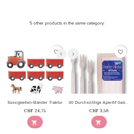
5 other products in the same category:
favorite_border
favorite_border
Süssigkeiten-Ständer Traktor
30 Durchsichtige Aperitif Gabeln
Price
Price
CHF 24,75
CHF 3,50

