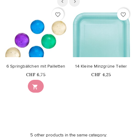
favorite_border
favorite_border
6 Springbällchen mit Pailletten
14 Kleine Minzgrüne Teller
Price
Price
CHF 6,75
CHF 4,25
Nicht auf Lager

5 other products in the same category: