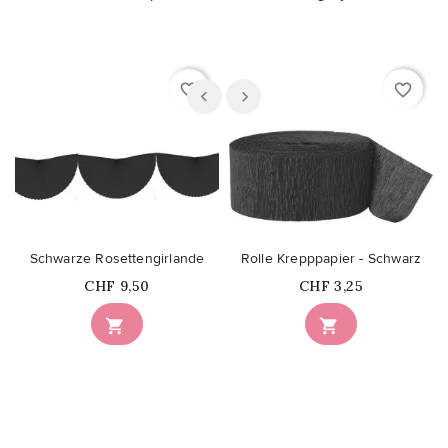
favorite_border
favorite_border
Schwarze Rosettengirlande
Rolle Krepppapier - Schwarz
Price
Price
CHF 9,50
CHF 3,25

