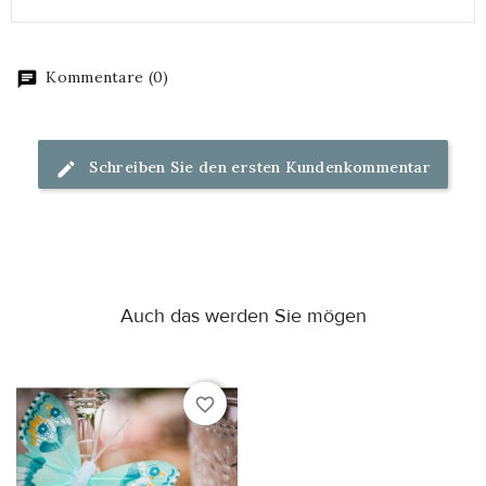
Kommentare (0)
Schreiben Sie den ersten Kundenkommentar
Auch das werden Sie mögen
favorite_border