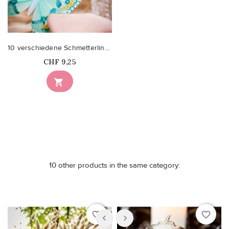
10 verschiedene Schmetterlinge in mintgrünem Farbverlauf
Price
CHF 9,25

10 other products in the same category:
favorite_border
favorite_border