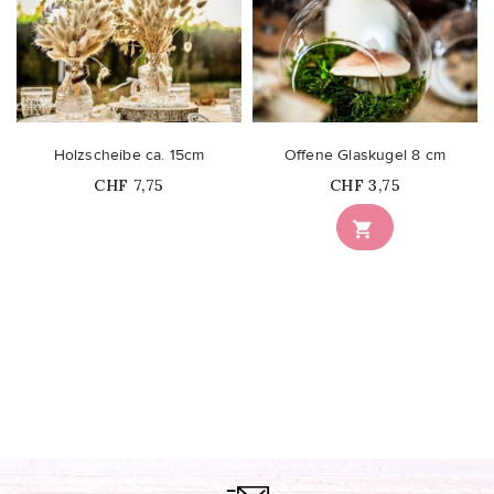
Holzscheibe ca. 15cm
Offene Glaskugel 8 cm
Price
Price
CHF 7,75
CHF 3,75
Nicht auf Lager
