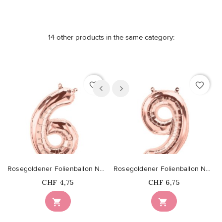
14 other products in the same category:
favorite_border
favorite_border
Rosegoldener Folienballon Nummer 6
Rosegoldener Folienballon Nummer 9
Price
Price
CHF 4,75
CHF 6,75

