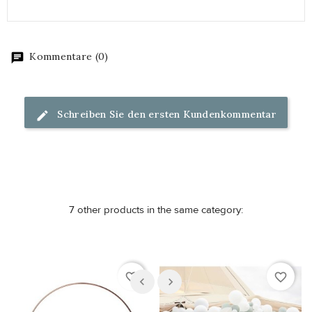
Kommentare (0)
Schreiben Sie den ersten Kundenkommentar
7 other products in the same category:
favorite_border
favorite_border