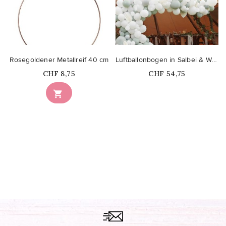
Rosegoldener Metallreif 40 cm
Luftballonbogen in Salbei & Weiß mit weißen Fächern...
Price
Price
CHF 8,75
CHF 54,75
Nicht auf Lager
