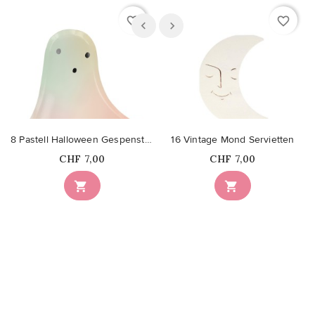
favorite_border
favorite_border
8 Pastell Halloween Gespenst-Teller
16 Vintage Mond Servietten
Price
Price
CHF 7,00
CHF 7,00

