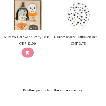
12 Retro Halloween Party Piekser
6 Kristallklarer Luftballon mit Spinnen
Price
Price
CHF 12,00
CHF 3,75
Nicht auf Lager

16 other products in the same category: