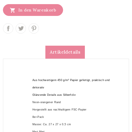

In den Warenkorb
Artikeldetails
Aus hochwertigem 450 g/m² Papier gefertigt, praktisch und
dekorativ
Glänzende Details aus Silberf
olie
Neon-orangener Rand
Hergestellt aus nachhaltigem FSC-Papier
8er-Pack
Masse: Ca. 27 x 27 x 0,5 cm
Meri Meri