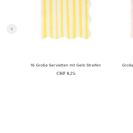
16 Große Servietten mit Gelb Streifen
Große
Price
CHF 8,25