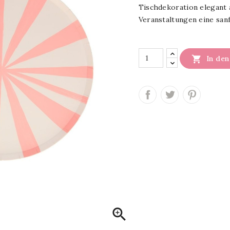
Tischdekoration elegant a
Veranstaltungen eine sanf

In de
