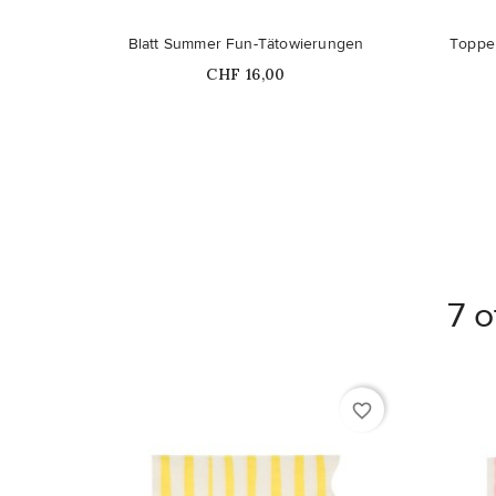
Blatt Summer Fun-Tätowierungen
Topper
Price
CHF 16,00
7 o
favorite_border