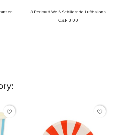
Fransen
8 Perlmutt-Weiß-Schillernde Luftballons
5 Lu
Price
CHF 3,00
ory:
favorite_border
favorite_border