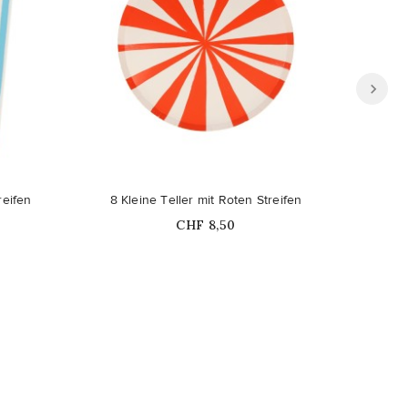
reifen
8 Kleine Teller mit Roten Streifen
16 Gro
Price
CHF 8,50