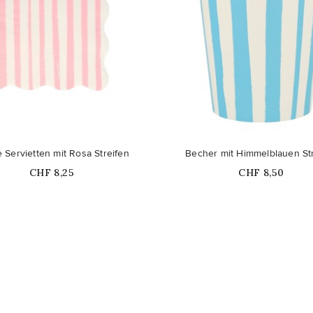
Nicht auf Lager
 Servietten mit Rosa Streifen
Becher mit Himmelblauen St
Price
Price
CHF 8,25
CHF 8,50