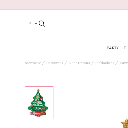
DE

PARTY
T
Startseite
Christmas
Decorations
Luftballons
Tann