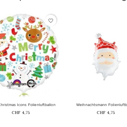
favorite_border
Nicht auf Lager
hristmas Icons Folienluftballon
Weihnachtsmann Folienluftb
Price
Price
CHF 4,75
CHF 4,75