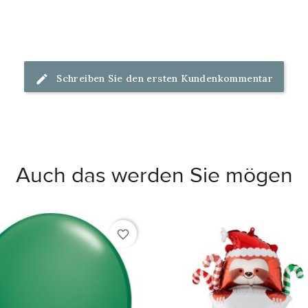
Schreiben Sie den ersten Kundenkommentar
Auch das werden Sie mögen
favorite_border