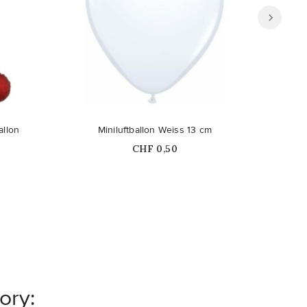
allon
Miniluftballon Weiss 13 cm
Folie
Price
CHF 0,50
ory: