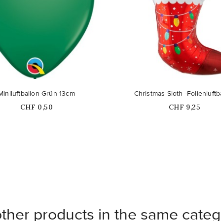
Miniluftballon Grün 13cm
Christmas Sloth -Folienluftb
Price
Price
CHF 0,50
CHF 9,25
other products in the same categ