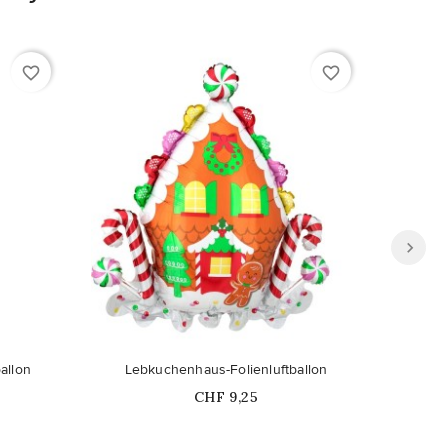
favorite_border
favorite_border
allon
Lebkuchenhaus-Folienluftballon
Sc
Price
CHF 9,25