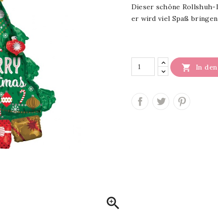
Dieser schöne Rollshuh-L
er wird viel Spaß bringe

In de
