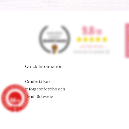
Quick Information
Confetti Box
info@confettibox.ch
Genf, Schweiz
9.8
/10
902 Noten
Tannenbaum-Folienluftballon XL