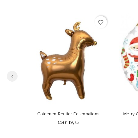
favorite_border
Goldenen Rentier-Folienballons
Merry C
Price
CHF 19,75